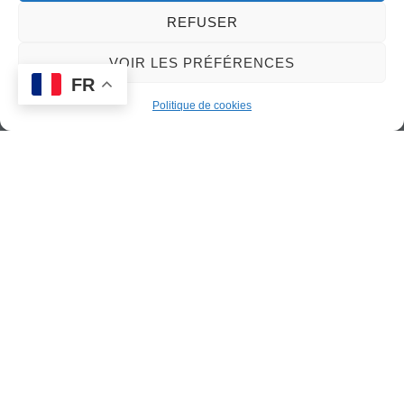
2025
REFUSER
VOIR LES PRÉFÉRENCES
FR
Politique de cookies
Navigation
Previous
Previous
de
Messe, 2e dimanche de Carême –
16 mars 2025
l’article