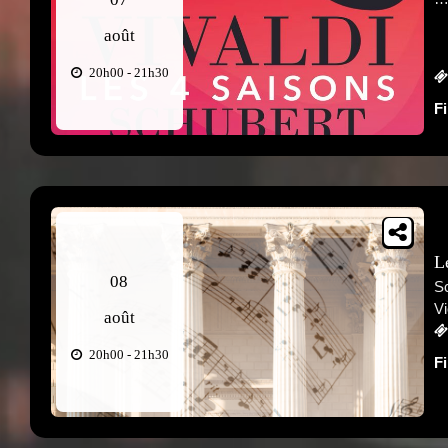
août
20h00 - 21h30
F
L
08
Sc
Vi
août
20h00 - 21h30
F