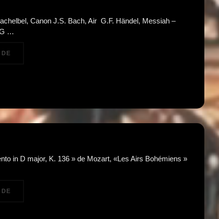
achelbel, Canon J.S. Bach, Air G.F. Händel, Messiah –
n G …
« PARIS STRING ORCHESTRA – AVE MARIA / ALLÉLUIA »
 DE
ento in D major, K. 136 » de Mozart, «Les Airs Bohémiens »
« LES 4 SAISONS DE VIVALDI, AVE MARIA ET CÉLÈBRES CONC
 DE