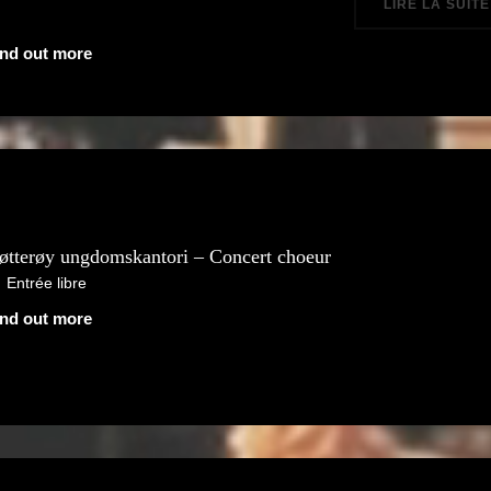
LIRE LA SUITE
ind out more
øtterøy ungdomskantori – Concert choeur
Entrée libre
ind out more