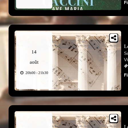
F
L
14
Sc
Vi
août
20h00 - 21h30
F
L