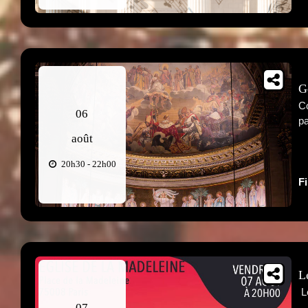
G
Co
06
pa
août
20h30 - 22h00
F
L
​ 
07