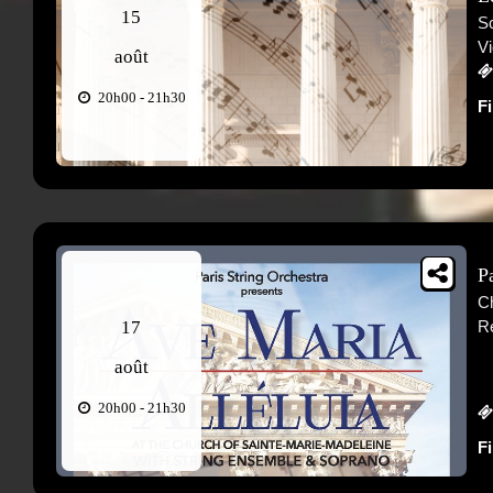
15
Sc
Vi
août
20h00 - 21h30
F
P
Ch
17
Re
août
20h00 - 21h30
F