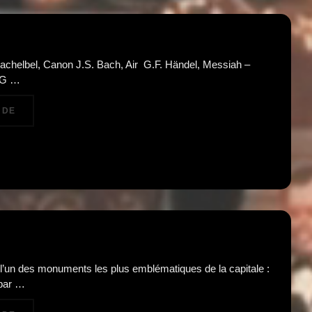
achelbel, Canon J.S. Bach, Air G.F. Händel, Messiah –
n G …
« PARIS STRING ORCHESTRA – AVE MARIA / ALLÉLUIA »
 DE
l’un des monuments les plus emblématiques de la capitale :
 par …