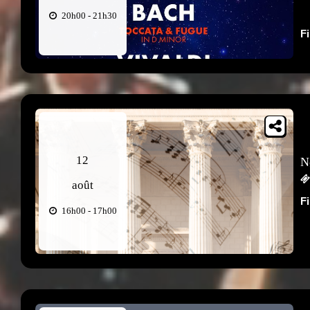
20h00 - 21h30
F
12
N
août
F
16h00 - 17h00