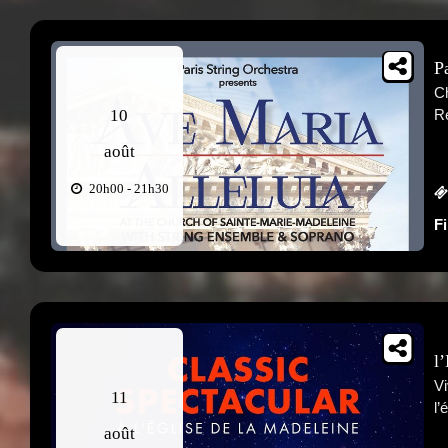
P
Ch
10
Re
août
20h00 - 21h30
F
l
Vi
11
l’
août