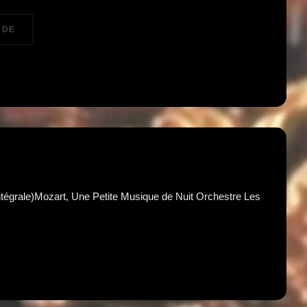
« LES 4 SAISONS DE VIVALDI, AVE MARIA ET CÉLÈBRES ADAGI
 DE
ntégrale)Mozart, Une Petite Musique de Nuit Orchestre Les