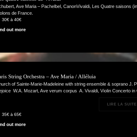
hubert, Ave Maria – Pachelbel, CanonVivaldi, Les Quatre saisons (i
olons de France.
30€ à 40€
ind out more
aris String Orchestra – Ave Maria / Alléluia
urch of Sainte-Marie-Madeleine with string ensemble & soprano J. P
joice W.A. Mozart, Ave verum corpus A. Vivaldi, Violin Concerto i
LIRE LA SUITE
35€ à 65€
ind out more