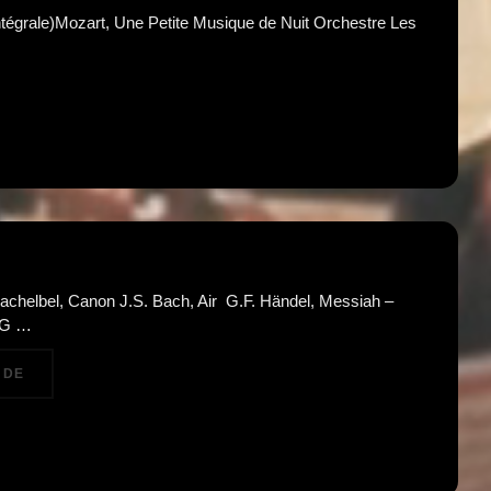
ntégrale)Mozart, Une Petite Musique de Nuit Orchestre Les
achelbel, Canon J.S. Bach, Air G.F. Händel, Messiah –
n G …
« PARIS STRING ORCHESTRA – AVE MARIA / ALLÉLUIA »
 DE