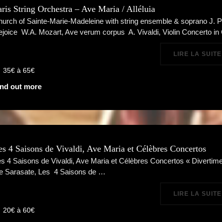
aris String Orchestra – Ave Maria / Alléluia
urch of Sainte-Marie-Madeleine with string ensemble & soprano J. P
joice W.A. Mozart, Ave verum corpus A. Vivaldi, Violin Concerto i
LIRE LA SUITE
35€ à 65€
ind out more
es 4 Saisons de Vivaldi, Ave Maria et Célèbres Concertos
s 4 Saisons de Vivaldi, Ave Maria et Célèbres Concertos « Divertim
e Sarasate, Les 4 Saisons de …
LIRE LA SUITE
20€ à 60€