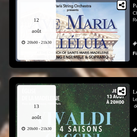
P
Ch
12
Re
août
20h00 - 21h30
F
L
Le
13
d
août
20h00 - 21h30