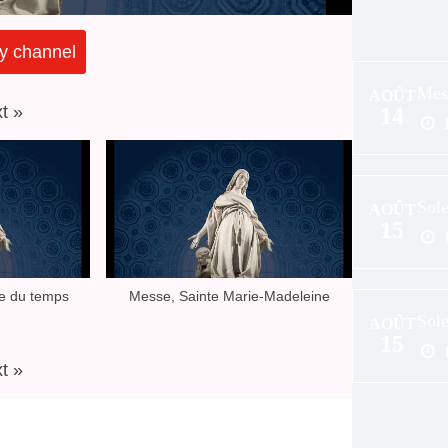
y channel
Mes
AOÛT
t
»
14
Sole
AOÛT
15
e du temps
Messe, Sainte Marie-Madeleine
Sole
AOÛT
15
t
»