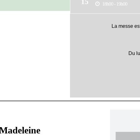
15
18h00 - 19h00
La messe est
Du l
 Madeleine