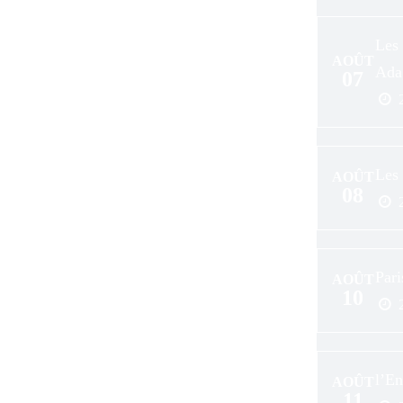
Les 
AOÛT
Ada
07
Les 
AOÛT
08
Pari
AOÛT
10
l’En
AOÛT
11