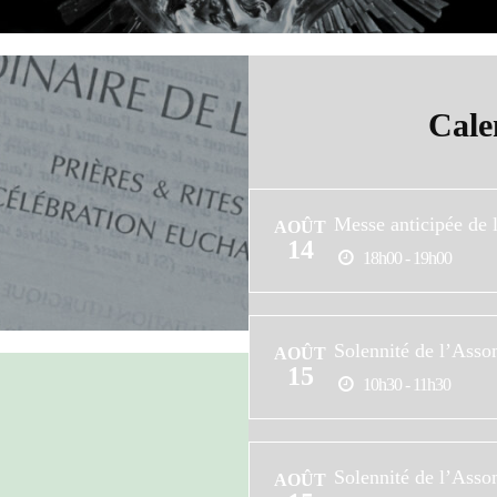
Cale
Messe anticipée de
AOÛT
14
18h00 - 19h00
Solennité de l’Asso
AOÛT
15
10h30 - 11h30
Solennité de l’Asso
AOÛT