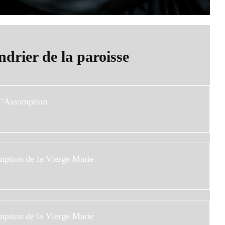
ndrier de la paroisse
 l’Assomption
mption de la Vierge Marie
Lire Plus
mption de la Vierge Marie