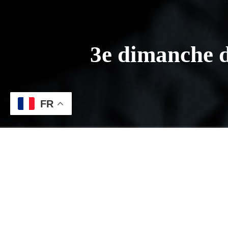
3e dimanche 
FR
Navigation