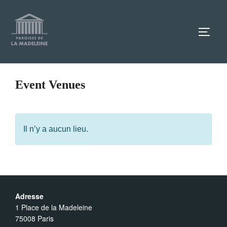
Aller
au
TOGG
contenu
Event Venues
Il n’y a aucun lieu.
Adresse
1 Place de la Madeleine
75008 Paris