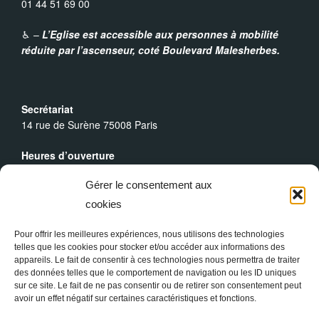
01 44 51 69 00
♿︎ –
L’Eglise est accessible aux personnes à mobilité
réduite par l’ascenseur,
coté Boulevard Malesherbes.
Secrétariat
14 rue de Surène 75008 Paris
Heures d’ouverture
Du lundi au dimanche : 9h30 - 19h00
Gérer le consentement aux
Messes Dominicales
cookies
Samedi, messe à
18h
Dimanche, messe à
10h30
et
18h
Pour offrir les meilleures expériences, nous utilisons des technologies
telles que les cookies pour stocker et/ou accéder aux informations des
appareils. Le fait de consentir à ces technologies nous permettra de traiter
des données telles que le comportement de navigation ou les ID uniques
sur ce site. Le fait de ne pas consentir ou de retirer son consentement peut
avoir un effet négatif sur certaines caractéristiques et fonctions.