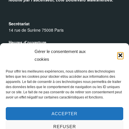
i
o
Secrétariat
14 rue de Surène 75008 Paris
n
Heures d’ouverture
Du lundi au dimanche : 9h30 - 19h00
É
Gérer le consentement aux
cookies
Messes Dominicales
v
Samedi, messe à
18h
Pour offrir les meilleures expériences, nous utilisons des technologies
Dimanche, messe à
10h30
et
18h
telles que les cookies pour stocker et/ou accéder aux informations des
è
appareils. Le fait de consentir à ces technologies nous permettra de traiter
des données telles que le comportement de navigation ou les ID uniques
n
sur ce site. Le fait de ne pas consentir ou de retirer son consentement peut
avoir un effet négatif sur certaines caractéristiques et fonctions.
e
ACCEPTER
m
REFUSER