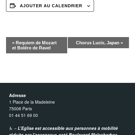
AJOUTER AU CALENDRIER
N
«
Requiem de Mozart
Chorus Lucis, Japan
»
et Boléro de Ravel
a
v
i
Adresse
g
1 Place de la Madeleine
75008 Paris
01 44 51 69 00
a
♿︎ –
L’Eglise est accessible aux personnes à mobilité
t
réduite par l’ascenseur,
coté Boulevard Malesherbes.