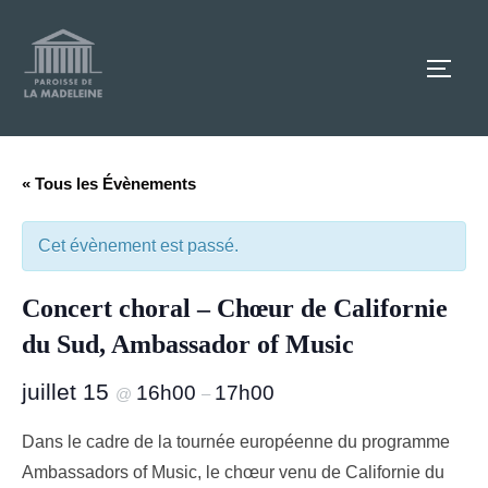
Aller
au
TOGG
contenu
« Tous les Évènements
Cet évènement est passé.
Concert choral – Chœur de Californie
du Sud, Ambassador of Music
juillet 15
16h00
17h00
@
–
Dans le cadre de la tournée européenne du programme
Ambassadors of Music, le chœur venu de Californie du