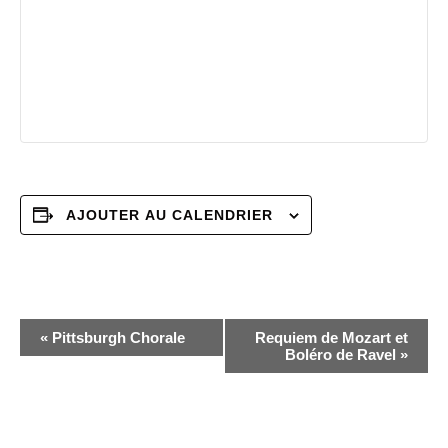
AJOUTER AU CALENDRIER
N
«
Pittsburgh Chorale
Requiem de Mozart et
Boléro de Ravel
»
a
v