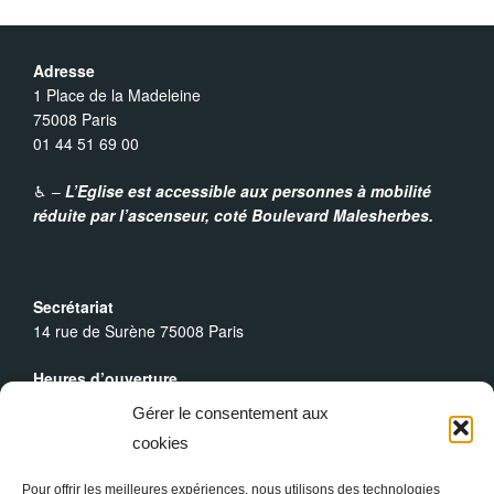
i
Adresse
g
1 Place de la Madeleine
75008 Paris
01 44 51 69 00
a
♿︎ –
L’Eglise est accessible aux personnes à mobilité
t
réduite par l’ascenseur,
coté Boulevard Malesherbes.
i
o
Secrétariat
14 rue de Surène 75008 Paris
n
Heures d’ouverture
Du lundi au dimanche : 9h30 - 19h00
É
Gérer le consentement aux
cookies
Messes Dominicales
v
Samedi, messe à
18h
Pour offrir les meilleures expériences, nous utilisons des technologies