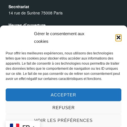
o
Secrétariat
14 rue de Surène 75008 Paris
n
Heures d’ouverture
É
Du lundi au dimanche : 9h30 - 19h00
Gérer le consentement aux
v
cookies
Messes Dominicales
Samedi, messe à
18h
Pour offrir les meilleures expériences, nous utilisons des technologies
è
Dimanche, messe à
10h30
et
18h
telles que les cookies pour stocker et/ou accéder aux informations des
appareils. Le fait de consentir à ces technologies nous permettra de traiter
n
des données telles que le comportement de navigation ou les ID uniques
sur ce site. Le fait de ne pas consentir ou de retirer son consentement peut
avoir un effet négatif sur certaines caractéristiques et fonctions.
e
ACCEPTER
m
REFUSER
e
Copyright © 2026 Sainte Marie-Madeleine à Paris
VOIR LES PRÉFÉRENCES
n