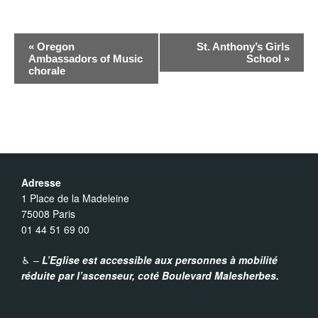
N
«
Oregon
St. Anthony’s Girls
Ambassadors of Music
School
»
chorale
a
v
i
Adresse
g
1 Place de la Madeleine
75008 Paris
a
01 44 51 69 00
t
♿︎ –
L’Eglise est accessible aux personnes à mobilité
réduite par l’ascenseur,
coté Boulevard Malesherbes.
i