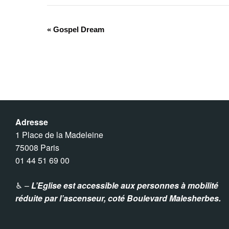
«
Gospel Dream
N
a
v
i
Adresse
g
1 Place de la Madeleine
75008 Paris
a
01 44 51 69 00
t
♿︎ –
L’Eglise est accessible aux personnes à mobilité
réduite par l’ascenseur,
coté Boulevard Malesherbes.
i