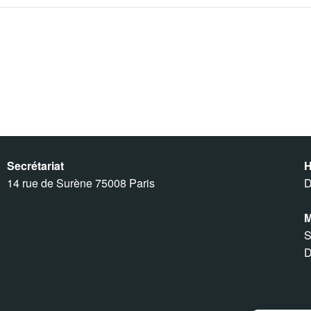
Secrétariat
H
14 rue de Surène 75008 Paris
D
M
S
D