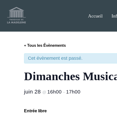
Aller
au
contenu
Accueil
In
« Tous les Évènements
Cet évènement est passé.
Dimanches Musica
juin 28
16h00
17h00
@
–
Entrée libre