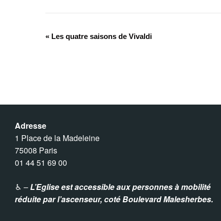
«
Les quatre saisons de Vivaldi
N
a
v
i
Adresse
g
1 Place de la Madeleine
75008 Paris
a
01 44 51 69 00
t
♿︎ –
L’Eglise est accessible aux personnes à mobilité
réduite par l’ascenseur,
coté Boulevard Malesherbes.
i