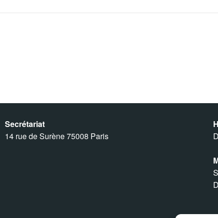
Secrétariat
H
14 rue de Surène 75008 Paris
D
M
S
D