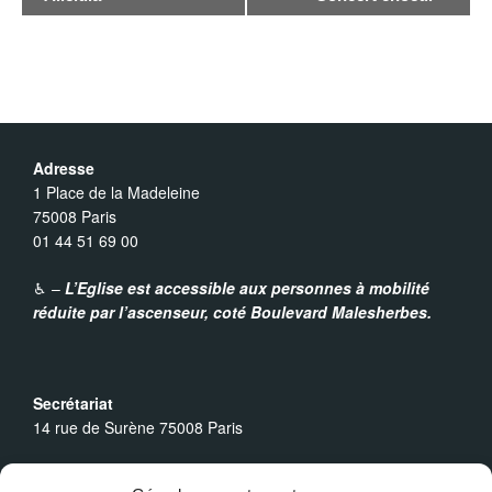
a
v
i
Adresse
g
1 Place de la Madeleine
75008 Paris
a
01 44 51 69 00
t
♿︎ –
L’Eglise est accessible aux personnes à mobilité
réduite par l’ascenseur,
coté Boulevard Malesherbes.
i
o
Secrétariat
14 rue de Surène 75008 Paris
n
Heures d’ouverture
É