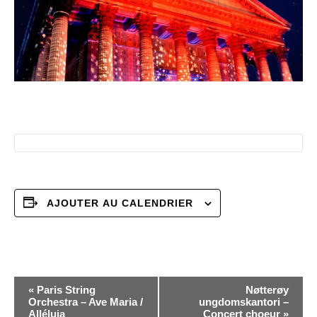
AJOUTER AU CALENDRIER
N
«
Paris String
Nøtterøy
Orchestra – Ave Maria /
ungdomskantori –
Alléluia
Concert choeur
»