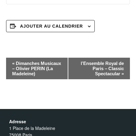
AJOUTER AU CALENDRIER
N
«
Dimanches Musicaux
l’Ensemble Royal de
– Olivier PERIN (La
Paris – Classic
Madeleine)
Spectacular
»
a
v
i
Adresse
g
1 Place de la Madeleine
75008 Paris