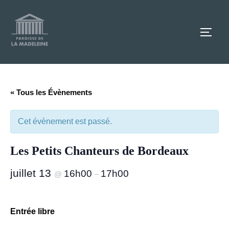
Aller
au
TOGG
contenu
« Tous les Évènements
Cet évènement est passé.
Les Petits Chanteurs de Bordeaux
juillet 13
16h00
17h00
@
–
Entrée libre