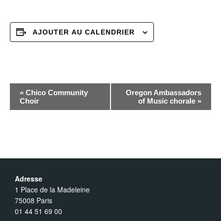
AJOUTER AU CALENDRIER
N
«
Chico Community
Oregon Ambassadors
Choir
of Music chorale
»
a
v
i
Adresse
g
1 Place de la Madeleine
75008 Paris
01 44 51 69 00
a