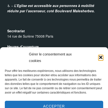
♿︎ –
L’Eglise est accessible aux personnes à mobilité
t
réduite par l’ascenseur,
coté Boulevard Malesherbes.
i
o
Secrétariat
14 rue de Surène 75008 Paris
n
Heures d’ouverture
Du lundi au dimanche : 9h30 - 19h00
É
Gérer le consentement aux
cookies
Messes Dominicales
v
Samedi, messe à
18h
Pour offrir les meilleures expériences, nous utilisons des technologies
Dimanche, messe à
10h30
et
18h
telles que les cookies pour stocker et/ou accéder aux informations des
è
appareils. Le fait de consentir à ces technologies nous permettra de traiter
des données telles que le comportement de navigation ou les ID uniques
n
sur ce site. Le fait de ne pas consentir ou de retirer son consentement peut
avoir un effet négatif sur certaines caractéristiques et fonctions.
e
ACCEPTER