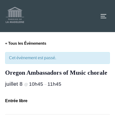
Aller
au
TOGG
contenu
« Tous les Évènements
Cet évènement est passé.
Oregon Ambassadors of Music chorale
juillet 8
10h45
11h45
@
–
Entrée libre