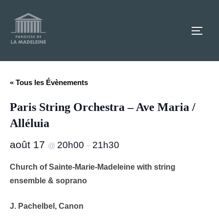
Aller
au
TOGG
contenu
« Tous les Évènements
Paris String Orchestra – Ave Maria /
Alléluia
août 17
20h00
21h30
@
–
Church of Sainte-Marie-Madeleine with string
ensemble & soprano
J. Pachelbel, Canon