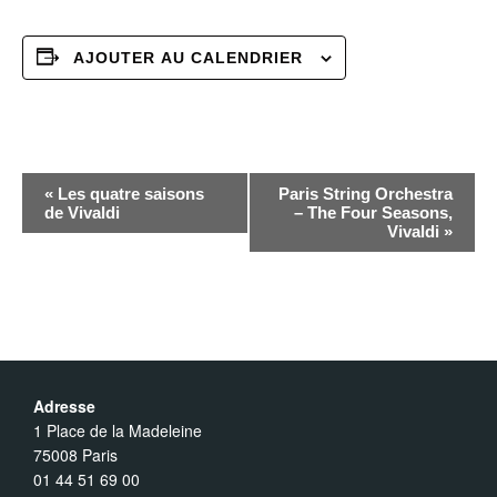
AJOUTER AU CALENDRIER
N
«
Les quatre saisons
Paris String Orchestra
de Vivaldi
– The Four Seasons,
Vivaldi
»
a
v
i
Adresse
g
1 Place de la Madeleine
75008 Paris
a
01 44 51 69 00