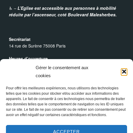
t
♿︎ –
L’Eglise est accessible aux personnes à mobilité
réduite par l’ascenseur,
coté Boulevard Malesherbes.
i
o
Secrétariat
14 rue de Surène 75008 Paris
n
Heures d’ouverture
É
Du lundi au dimanche : 9h30 - 19h00
Gérer le consentement aux
v
cookies
Messes Dominicales
Samedi, messe à
18h
Pour offrir les meilleures expériences, nous utilisons des technologies
è
Dimanche, messe à
10h30
et
18h
telles que les cookies pour stocker et/ou accéder aux informations des
appareils. Le fait de consentir à ces technologies nous permettra de traiter
n
des données telles que le comportement de navigation ou les ID uniques
sur ce site. Le fait de ne pas consentir ou de retirer son consentement peut
avoir un effet négatif sur certaines caractéristiques et fonctions.
e
ACCEPTER