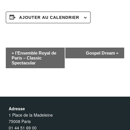
AJOUTER AU CALENDRIER
N
«
l’Ensemble Royal de
Gospel Dream
»
Paris – Classic
Spectacular
a
v
i
Adresse
g
1 Place de la Madeleine
75008 Paris
a
01 44 51 69 00