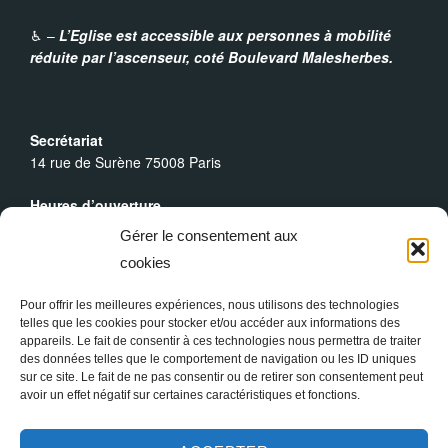
t
♿︎ –
L’Eglise est accessible aux personnes à mobilité
réduite par l’ascenseur,
coté Boulevard Malesherbes.
i
o
Secrétariat
14 rue de Surène 75008 Paris
n
Heures d’ouverture
É
Du lundi au dimanche : 9h30 - 19h00
Gérer le consentement aux
v
cookies
Messes Dominicales
Samedi, messe à
18h
Pour offrir les meilleures expériences, nous utilisons des technologies
è
Dimanche, messe à
10h30
et
18h
telles que les cookies pour stocker et/ou accéder aux informations des
appareils. Le fait de consentir à ces technologies nous permettra de traiter
n
des données telles que le comportement de navigation ou les ID uniques
sur ce site. Le fait de ne pas consentir ou de retirer son consentement peut
avoir un effet négatif sur certaines caractéristiques et fonctions.
e