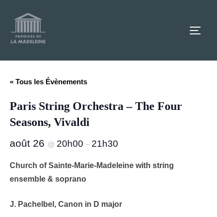
Aller
au
TOGG
contenu
« Tous les Évènements
Paris String Orchestra – The Four
Seasons, Vivaldi
août 26
20h00
21h30
@
–
Church of Sainte-Marie-Madeleine with string
ensemble & soprano
J. Pachelbel, Canon in D major