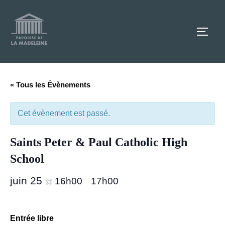
Aller
au
TOGG
contenu
« Tous les Évènements
Cet évènement est passé.
Saints Peter & Paul Catholic High
School
juin 25
16h00
17h00
@
–
Entrée libre