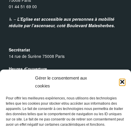
75008 Paris
01 44 51 69 00
a
♿︎ –
L’Eglise est accessible aux personnes à mobilité
t
réduite par l’ascenseur,
coté Boulevard Malesherbes.
i
o
Secrétariat
14 rue de Surène 75008 Paris
n
Heures d’ouverture
Du lundi au dimanche : 9h30 - 19h00
É
Gérer le consentement aux
cookies
Messes Dominicales
v
Samedi, messe à
18h
Pour offrir les meilleures expériences, nous utilisons des technologies
Dimanche, messe à
10h30
et
18h
telles que les cookies pour stocker et/ou accéder aux informations des
è
appareils. Le fait de consentir à ces technologies nous permettra de traiter
des données telles que le comportement de navigation ou les ID uniques
n
sur ce site. Le fait de ne pas consentir ou de retirer son consentement peut
avoir un effet négatif sur certaines caractéristiques et fonctions.