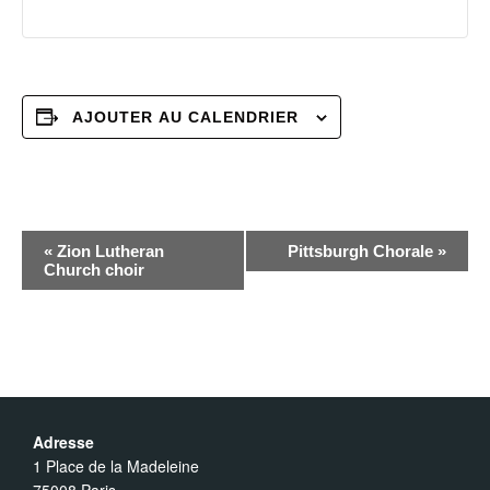
AJOUTER AU CALENDRIER
N
«
Zion Lutheran
Pittsburgh Chorale
»
Church choir
a
v
i
Adresse
g
1 Place de la Madeleine