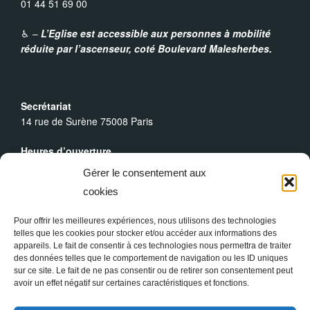
01 44 51 69 00
♿︎ –
L’Eglise est accessible aux personnes à mobilité
réduite par l’ascenseur,
coté Boulevard Malesherbes.
Secrétariat
14 rue de Surène 75008 Paris
Heures d’ouverture
Du lundi au dimanche : 9h30 - 19h00
Gérer le consentement aux
cookies
Messes Dominicales
Samedi, messe à
18h
Pour offrir les meilleures expériences, nous utilisons des technologies
Dimanche, messe à
10h30
et
18h
telles que les cookies pour stocker et/ou accéder aux informations des
appareils. Le fait de consentir à ces technologies nous permettra de traiter
des données telles que le comportement de navigation ou les ID uniques
sur ce site. Le fait de ne pas consentir ou de retirer son consentement peut
avoir un effet négatif sur certaines caractéristiques et fonctions.