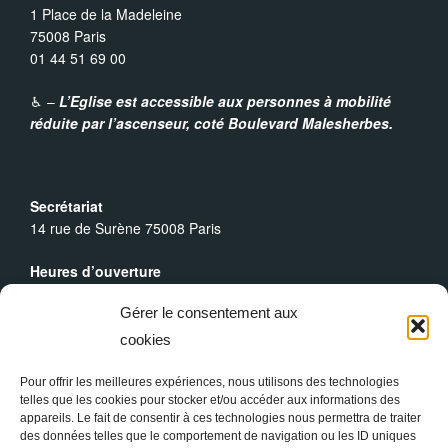
1 Place de la Madeleine
75008 Paris
01 44 51 69 00
♿︎ –
L’Eglise est accessible aux personnes à mobilité
réduite par l’ascenseur,
coté Boulevard Malesherbes.
Secrétariat
14 rue de Surène 75008 Paris
Heures d’ouverture
Du lundi au dimanche : 9h30 - 19h00
Gérer le consentement aux
Messes Dominicales
cookies
Samedi, messe à
18h
Dimanche, messe à
10h30
et
18h
Pour offrir les meilleures expériences, nous utilisons des technologies
telles que les cookies pour stocker et/ou accéder aux informations des
appareils. Le fait de consentir à ces technologies nous permettra de traiter
des données telles que le comportement de navigation ou les ID uniques