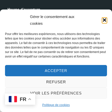
Heures d’ouverture
Du lundi au dimanche : 9h30 - 19h00
Gérer le consentement aux
cookies
Messes Dominicales
Samedi, messe à
18h
Pour offrir les meilleures expériences, nous utilisons des technologies
Dimanche, messe à
10h30
et
18h
telles que les cookies pour stocker et/ou accéder aux informations des
appareils. Le fait de consentir à ces technologies nous permettra de traiter
des données telles que le comportement de navigation ou les ID uniques
sur ce site. Le fait de ne pas consentir ou de retirer son consentement peut
avoir un effet négatif sur certaines caractéristiques et fonctions.
ACCEPTER
REFUSER
Copyright © 2026 Sainte Marie-Madeleine à Paris
VOIR LES PRÉFÉRENCES
FR
Inspiro Theme
par
WPZOOM
Politique de cookies