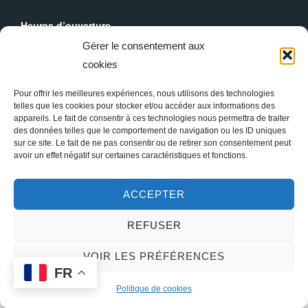
Heures d’ouverture
Du lundi au dimanche : 9h30 - 19h00
Gérer le consentement aux
cookies
Messes Dominicales
Samedi, messe à
18h
Pour offrir les meilleures expériences, nous utilisons des technologies
Dimanche, messe à
10h30
et
18h
telles que les cookies pour stocker et/ou accéder aux informations des
appareils. Le fait de consentir à ces technologies nous permettra de traiter
des données telles que le comportement de navigation ou les ID uniques
sur ce site. Le fait de ne pas consentir ou de retirer son consentement peut
avoir un effet négatif sur certaines caractéristiques et fonctions.
ACCEPTER
REFUSER
Copyright © 2026 Sainte Marie-Madeleine à Paris
VOIR LES PRÉFÉRENCES
FR
Inspiro Theme
par
WPZOOM
Politique de cookies