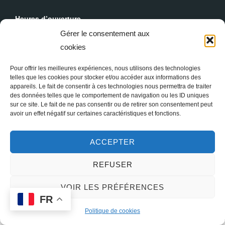
Heures d’ouverture
Du lundi au dimanche : 9h30 - 19h00
Gérer le consentement aux
cookies
Messes Dominicales
Samedi, messe à
18h
Pour offrir les meilleures expériences, nous utilisons des technologies
Dimanche, messe à
10h30
et
18h
telles que les cookies pour stocker et/ou accéder aux informations des
appareils. Le fait de consentir à ces technologies nous permettra de traiter
des données telles que le comportement de navigation ou les ID uniques
sur ce site. Le fait de ne pas consentir ou de retirer son consentement peut
avoir un effet négatif sur certaines caractéristiques et fonctions.
ACCEPTER
REFUSER
Copyright © 2026 Sainte Marie-Madeleine à Paris
VOIR LES PRÉFÉRENCES
FR
Inspiro Theme
par
WPZOOM
Politique de cookies