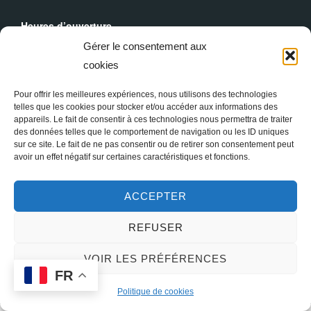
Heures d’ouverture
Du lundi au dimanche : 9h30 - 19h00
Gérer le consentement aux
cookies
Messes Dominicales
Samedi, messe à
18h
Pour offrir les meilleures expériences, nous utilisons des technologies
Dimanche, messe à
10h30
et
18h
telles que les cookies pour stocker et/ou accéder aux informations des
appareils. Le fait de consentir à ces technologies nous permettra de traiter
des données telles que le comportement de navigation ou les ID uniques
sur ce site. Le fait de ne pas consentir ou de retirer son consentement peut
avoir un effet négatif sur certaines caractéristiques et fonctions.
ACCEPTER
REFUSER
Copyright © 2026 Sainte Marie-Madeleine à Paris
VOIR LES PRÉFÉRENCES
FR
Inspiro Theme
par
WPZOOM
Politique de cookies