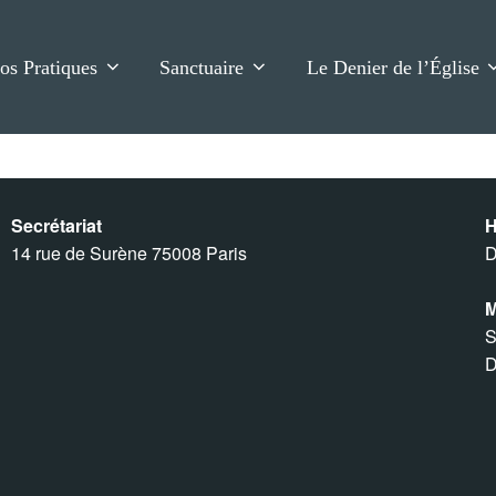
fos Pratiques
Sanctuaire
Le Denier de l’Église
Secrétariat
H
14 rue de Surène 75008 Paris
D
M
S
D