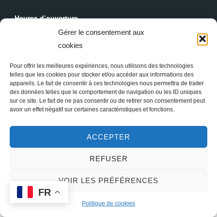
Heures d’ouverture
Du lundi au dimanche : 9h30 - 19h00
Gérer le consentement aux
cookies
Messes Dominicales
Samedi, messe à
18h
Pour offrir les meilleures expériences, nous utilisons des technologies
Dimanche, messe à
10h30
et
18h
telles que les cookies pour stocker et/ou accéder aux informations des
appareils. Le fait de consentir à ces technologies nous permettra de traiter
des données telles que le comportement de navigation ou les ID uniques
sur ce site. Le fait de ne pas consentir ou de retirer son consentement peut
avoir un effet négatif sur certaines caractéristiques et fonctions.
ACCEPTER
REFUSER
Copyright © 2026 Sainte Marie-Madeleine à Paris
VOIR LES PRÉFÉRENCES
FR
Inspiro Theme
par
WPZOOM
Politique de cookies