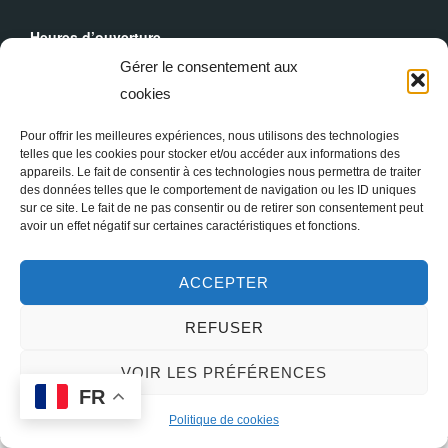
Heures d’ouverture
Du lundi au dimanche : 9h30 - 19h00
Gérer le consentement aux
cookies
Messes Dominicales
Samedi, messe à
18h
Pour offrir les meilleures expériences, nous utilisons des technologies
Dimanche, messe à
10h30
et
18h
telles que les cookies pour stocker et/ou accéder aux informations des
appareils. Le fait de consentir à ces technologies nous permettra de traiter
des données telles que le comportement de navigation ou les ID uniques
sur ce site. Le fait de ne pas consentir ou de retirer son consentement peut
avoir un effet négatif sur certaines caractéristiques et fonctions.
ACCEPTER
REFUSER
Copyright © 2026 Sainte Marie-Madeleine à Paris
VOIR LES PRÉFÉRENCES
FR
Inspiro Theme
par
WPZOOM
Politique de cookies