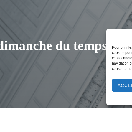
dimanche du temps ordi
Pour offrir 
cookies pour
ces technolo
navigation ou
consentement
ACCE