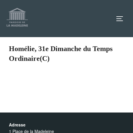
Aller
au
TOGG
contenu
Homélie, 31e Dimanche du Temps
Ordinaire(C)
Adresse
1 Place de la Madeleine