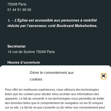
75008 Paris
01 44 51 69 00
♿︎ –
L’Eglise est accessible aux personnes à mobilité
réduite par l’ascenseur,
coté Boulevard Malesherbes.
Secrétariat
14 rue de Surène 75008 Paris
Heures d’ouverture
Du lundi au dimanche : 9h30 - 19h00
Gérer le consentement aux
Messes Dominicales
cookies
Samedi, messe à
18h
Dimanche, messe à
10h30
et
18h
Pour offrir les meilleures expériences, nous utilisons des technologies
telles que les cookies pour stocker et/ou accéder aux informations des
appareils. Le fait de consentir à ces technologies nous permettra de traiter
des données telles que le comportement de navigation ou les ID uniques
sur ce site. Le fait de ne pas consentir ou de retirer son consentement peut