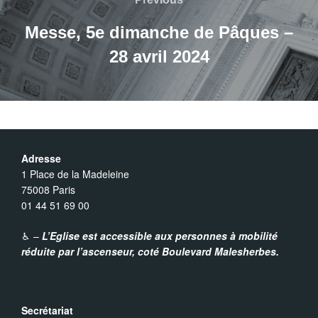
de
Messe, 5e dimanche de Pâques –
28 avril 2024
l’article
Adresse
1 Place de la Madeleine
75008 Paris
01 44 51 69 00
♿︎ –
L’Eglise est accessible aux personnes à mobilité
réduite par l’ascenseur,
coté Boulevard Malesherbes.
Secrétariat