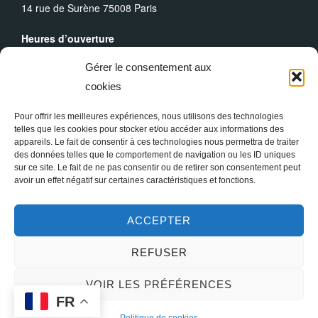
14 rue de Surène 75008 Paris
Heures d’ouverture
Du lundi au dimanche : 9h30 - 19h00
Gérer le consentement aux
Messes Dominicales
cookies
Samedi, messe à
18h
Dimanche, messe à
10h30
et
18h
Pour offrir les meilleures expériences, nous utilisons des technologies
telles que les cookies pour stocker et/ou accéder aux informations des
appareils. Le fait de consentir à ces technologies nous permettra de traiter
des données telles que le comportement de navigation ou les ID uniques
sur ce site. Le fait de ne pas consentir ou de retirer son consentement peut
avoir un effet négatif sur certaines caractéristiques et fonctions.
ACCEPTER
REFUSER
Copyright © 2026 Sainte Marie-Madeleine à Paris
VOIR LES PRÉFÉRENCES
Inspiro Theme
par
WPZOOM
FR