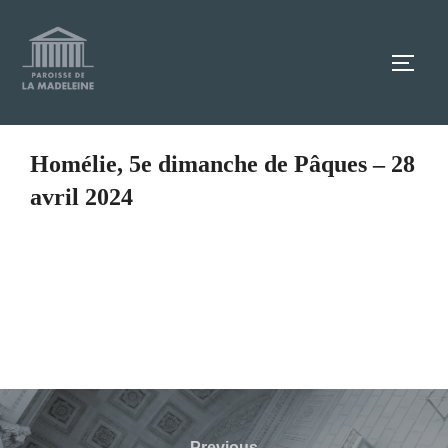
Aller
au
TOGG
contenu
Homélie, 5e dimanche de Pâques – 28
avril 2024
Navigation
Previous
Previous