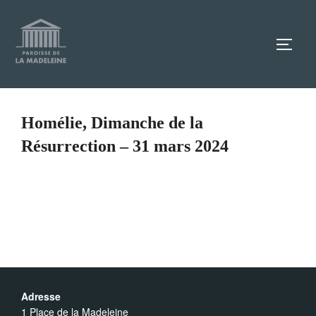
Aller
au
TOGG
contenu
Homélie, Dimanche de la
Résurrection – 31 mars 2024
Adresse
1 Place de la Madeleine