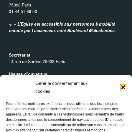
75008 Paris
01 44 51 69 00
♿︎ –
L’Eglise est accessible aux personnes à mobilité
réduite par l’ascenseur,
coté Boulevard Malesherbes.
Secrétariat
14 rue de Surène 75008 Paris
Heures d’ouverture
Du lundi au dimanche : 9h30 - 19h00
Gérer le consentement aux
cookies
Messes Dominicales
Samedi, messe à
18h
Pour offrir les meilleures expériences, nous utilisons des technologies
Dimanche, messe à
10h30
et
18h
telles que les cookies pour stocker et/ou accéder aux informations des
appareils. Le fait de consentir à ces technologies nous permettra de traiter
des données telles que le comportement de navigation ou les ID uniques
sur ce site. Le fait de ne pas consentir ou de retirer son consentement peut
avoir un effet négatif sur certaines caractéristiques et fonctions.