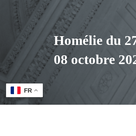
Homélie du 2
08 octobre 20
FR
27eme-D.T.O.-08102023
Download