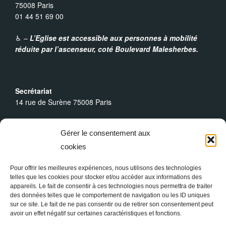
75008 Paris
01 44 51 69 00
♿︎ –
L’Eglise est accessible aux personnes à mobilité
réduite par l’ascenseur,
coté Boulevard Malesherbes.
Secrétariat
14 rue de Surène 75008 Paris
Heures d’ouverture
Gérer le consentement aux
Du lundi au dimanche : 9h30 - 19h00
cookies
Messes Dominicales
Samedi, messe à
18h
Pour offrir les meilleures expériences, nous utilisons des technologies
telles que les cookies pour stocker et/ou accéder aux informations des
Dimanche, messe à
10h30
et
18h
appareils. Le fait de consentir à ces technologies nous permettra de traiter
des données telles que le comportement de navigation ou les ID uniques
sur ce site. Le fait de ne pas consentir ou de retirer son consentement peut
avoir un effet négatif sur certaines caractéristiques et fonctions.