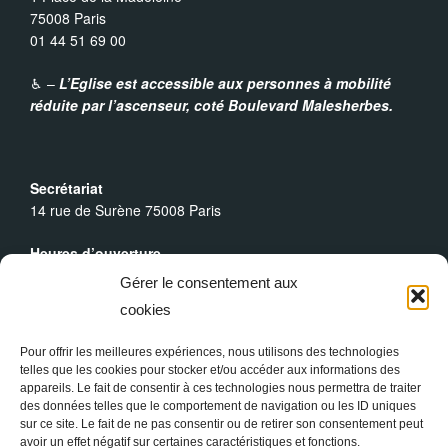
75008 Paris
01 44 51 69 00
♿︎ –
L’Eglise est accessible aux personnes à mobilité
réduite par l’ascenseur,
coté Boulevard Malesherbes.
Secrétariat
14 rue de Surène 75008 Paris
Heures d’ouverture
Du lundi au dimanche : 9h30 - 19h00
Gérer le consentement aux
cookies
Messes Dominicales
Samedi, messe à
18h
Pour offrir les meilleures expériences, nous utilisons des technologies
Dimanche, messe à
10h30
et
18h
telles que les cookies pour stocker et/ou accéder aux informations des
appareils. Le fait de consentir à ces technologies nous permettra de traiter
des données telles que le comportement de navigation ou les ID uniques
sur ce site. Le fait de ne pas consentir ou de retirer son consentement peut
avoir un effet négatif sur certaines caractéristiques et fonctions.