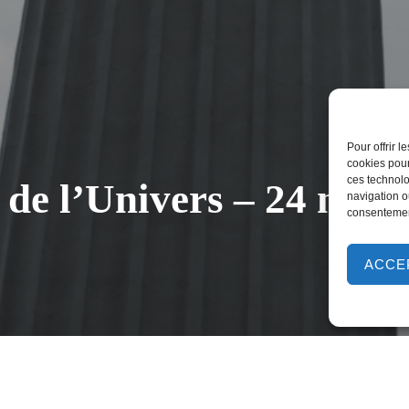
Pour offrir 
cookies pour
ces technolo
 de l’Univers – 24 nov
navigation ou
consentement
ACCE