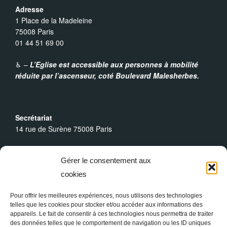
Adresse
1 Place de la Madeleine
75008 Paris
01 44 51 69 00
♿︎ –
L’Eglise est accessible aux personnes à mobilité
réduite par l’ascenseur,
coté Boulevard Malesherbes.
Secrétariat
14 rue de Surène 75008 Paris
Heures d’ouverture
Gérer le consentement aux
Du lundi au dimanche : 9h30 - 19h00
cookies
Messes Dominicales
Samedi, messe à
18h
Pour offrir les meilleures expériences, nous utilisons des technologies
telles que les cookies pour stocker et/ou accéder aux informations des
Dimanche, messe à
10h30
et
18h
appareils. Le fait de consentir à ces technologies nous permettra de traiter
des données telles que le comportement de navigation ou les ID uniques