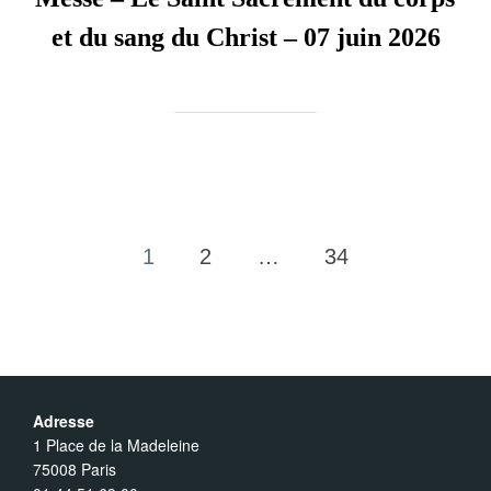
et du sang du Christ – 07 juin 2026
1
2
…
34
Pagination
des
publications
Adresse
1 Place de la Madeleine
75008 Paris