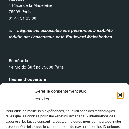
1 Place de la Madeleine
75008 Paris
01 44 51 69 00
♿︎ –
L’Eglise est accessible aux personnes à mobilité
réduite par l’ascenseur,
coté Boulevard Malesherbes.
Secrétariat
14 rue de Surène 75008 Paris
Heures d’ouverture
Du lundi au dimanche : 9h30 - 19h00
Gérer le consentement aux
Messes Dominicales
cookies
Samedi, messe à
18h
Dimanche, messe à
10h30
et
18h
Pour offrir les meilleures expériences, nous utilisons des technologies
telles que les cookies pour stocker et/ou accéder aux informations des
appareils. Le fait de consentir à ces technologies nous permettra de traiter
des données telles que le comportement de navigation ou les ID uniques