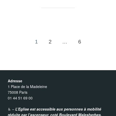
1
2
…
6
Pagination
des
publications
Adresse
1 Place de la Madeleine
75008 Paris
01 44 51 69 00
♿︎ –
L’Eglise est accessible aux personnes à mobilité
réduite par l’ascenseur,
coté Boulevard Malesherbes.