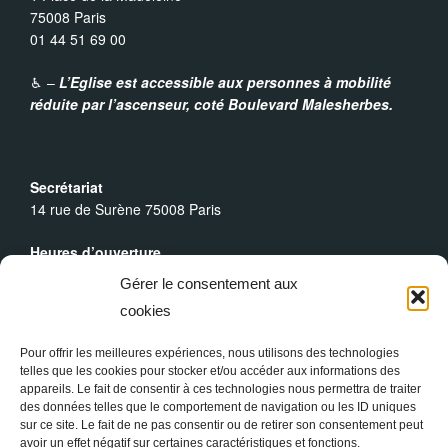
75008 Paris
01 44 51 69 00
♿︎ –
L’Eglise est accessible aux personnes à mobilité
réduite par l’ascenseur,
coté Boulevard Malesherbes.
Secrétariat
14 rue de Surène 75008 Paris
Heures d’ouverture
Du lundi au dimanche : 9h30 - 19h00
Gérer le consentement aux
cookies
Messes Dominicales
Samedi, messe à
18h
Pour offrir les meilleures expériences, nous utilisons des technologies
Dimanche, messe à
10h30
et
18h
telles que les cookies pour stocker et/ou accéder aux informations des
appareils. Le fait de consentir à ces technologies nous permettra de traiter
des données telles que le comportement de navigation ou les ID uniques
sur ce site. Le fait de ne pas consentir ou de retirer son consentement peut
avoir un effet négatif sur certaines caractéristiques et fonctions.