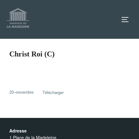
Aller
au
TOGG
contenu
Christ Roi (C)
20–novembre
Télécharger
Adresse
1 Place de la Madeleine