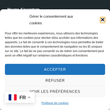
Heures d’ouverture
Du lundi au dimanche : 9h30 - 19h00
Gérer le consentement aux
cookies
Messes Dominicales
Samedi, messe à
18h
Pour offrir les meilleures expériences, nous utilisons des technologies
Dimanche, messe à
10h30
et
18h
telles que les cookies pour stocker et/ou accéder aux informations des
appareils. Le fait de consentir à ces technologies nous permettra de traiter
des données telles que le comportement de navigation ou les ID uniques
sur ce site. Le fait de ne pas consentir ou de retirer son consentement peut
avoir un effet négatif sur certaines caractéristiques et fonctions.
ACCEPTER
REFUSER
Copyright © 2026 Sainte Marie-Madeleine à Paris
VOIR LES PRÉFÉRENCES
FR
Inspiro Theme
par
WPZOOM
Politique de cookies