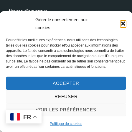
Heures d’ouverture
Du lundi au dimanche : 9h30 - 19h00
Gérer le consentement aux
cookies
Messes Dominicales
Samedi, messe à
18h
Pour offrir les meilleures expériences, nous utilisons des technologies
Dimanche, messe à
10h30
et
18h
telles que les cookies pour stocker et/ou accéder aux informations des
appareils. Le fait de consentir à ces technologies nous permettra de traiter
des données telles que le comportement de navigation ou les ID uniques
sur ce site. Le fait de ne pas consentir ou de retirer son consentement peut
avoir un effet négatif sur certaines caractéristiques et fonctions.
ACCEPTER
REFUSER
Copyright © 2026 Sainte Marie-Madeleine à Paris
VOIR LES PRÉFÉRENCES
FR
Inspiro Theme
par
WPZOOM
Politique de cookies