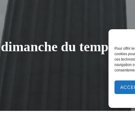
 dimanche du temps ord
Pour offrir 
cookies pour
ces technolo
navigation ou
consentement
ACCE