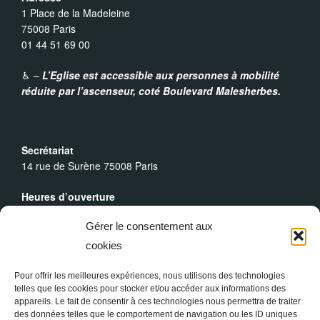
1 Place de la Madeleine
75008 Paris
01 44 51 69 00
♿︎ –
L’Eglise est accessible aux personnes à mobilité
réduite par l’ascenseur,
coté Boulevard Malesherbes.
Secrétariat
14 rue de Surène 75008 Paris
Heures d’ouverture
Du lundi au dimanche : 9h30 - 19h00
Gérer le consentement aux
Messes Dominicales
cookies
Samedi, messe à
18h
Dimanche, messe à
10h30
et
18h
Pour offrir les meilleures expériences, nous utilisons des technologies
telles que les cookies pour stocker et/ou accéder aux informations des
appareils. Le fait de consentir à ces technologies nous permettra de traiter
des données telles que le comportement de navigation ou les ID uniques