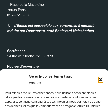
1 Place de la Madeleine
75008 Paris
01 44 51 69 00
♿︎ –
L’Eglise est accessible aux personnes à mobilité
réduite par l’ascenseur,
coté Boulevard Malesherbes.
Secrétariat
14 rue de Surène 75008 Paris
Heures d’ouverture
Du lundi au dimanche : 9h30 - 19h00
Gérer le consentement aux
Messes Dominicales
cookies
Samedi, messe à
18h
Dimanche, messe à
10h30
et
18h
Pour offrir les meilleures expériences, nous utilisons des technologies
telles que les cookies pour stocker et/ou accéder aux informations des
appareils. Le fait de consentir à ces technologies nous permettra de traiter
des données telles que le comportement de navigation ou les ID uniques