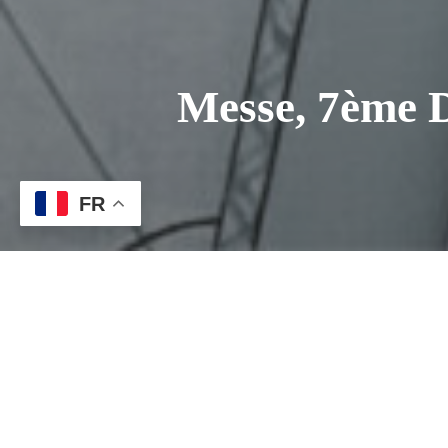
Messe, 7ème 
FR
Navigation