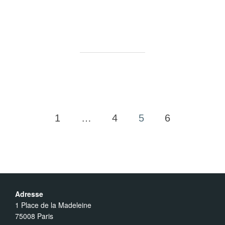
1
…
4
5
6
Pagination
des
publications
Adresse
1 Place de la Madeleine
75008 Paris