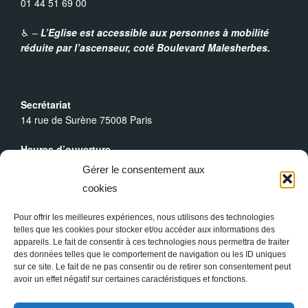
01 44 51 69 00
♿︎ –
L’Eglise est accessible aux personnes à mobilité
réduite par l’ascenseur,
coté Boulevard Malesherbes.
Secrétariat
14 rue de Surène 75008 Paris
Heures d’ouverture
Du lundi au dimanche : 9h30 - 19h00
Gérer le consentement aux
cookies
Messes Dominicales
Samedi, messe à
18h
Pour offrir les meilleures expériences, nous utilisons des technologies
Dimanche, messe à
10h30
et
18h
telles que les cookies pour stocker et/ou accéder aux informations des
appareils. Le fait de consentir à ces technologies nous permettra de traiter
des données telles que le comportement de navigation ou les ID uniques
sur ce site. Le fait de ne pas consentir ou de retirer son consentement peut
avoir un effet négatif sur certaines caractéristiques et fonctions.