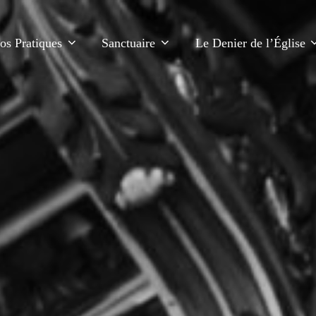
fos Pratiques
Sanctuaire
Le Denier de l’Église