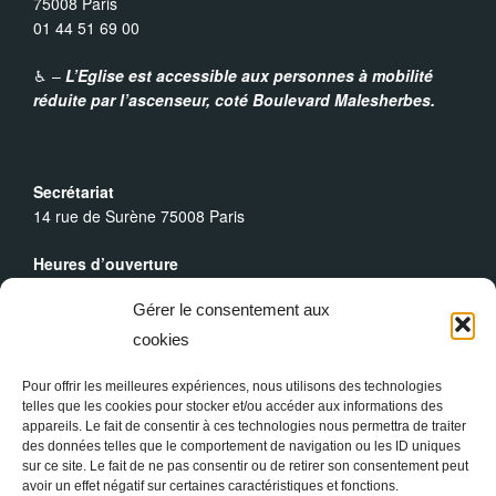
75008 Paris
01 44 51 69 00
♿︎ –
L’Eglise est accessible aux personnes à mobilité
réduite par l’ascenseur,
coté Boulevard Malesherbes.
Secrétariat
14 rue de Surène 75008 Paris
Heures d’ouverture
Du lundi au dimanche : 9h30 - 19h00
Gérer le consentement aux
Messes Dominicales
cookies
Samedi, messe à
18h
Dimanche, messe à
10h30
et
18h
Pour offrir les meilleures expériences, nous utilisons des technologies
telles que les cookies pour stocker et/ou accéder aux informations des
appareils. Le fait de consentir à ces technologies nous permettra de traiter
des données telles que le comportement de navigation ou les ID uniques
sur ce site. Le fait de ne pas consentir ou de retirer son consentement peut
avoir un effet négatif sur certaines caractéristiques et fonctions.