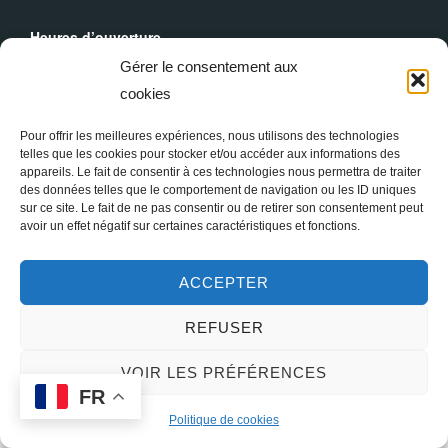
Heures d’ouverture
Du lundi au dimanche : 9h30 - 19h00
Gérer le consentement aux
cookies
Messes Dominicales
Samedi, messe à
18h
Pour offrir les meilleures expériences, nous utilisons des technologies
Dimanche, messe à
10h30
et
18h
telles que les cookies pour stocker et/ou accéder aux informations des
appareils. Le fait de consentir à ces technologies nous permettra de traiter
des données telles que le comportement de navigation ou les ID uniques
sur ce site. Le fait de ne pas consentir ou de retirer son consentement peut
avoir un effet négatif sur certaines caractéristiques et fonctions.
ACCEPTER
REFUSER
Copyright © 2026 Sainte Marie-Madeleine à Paris
VOIR LES PRÉFÉRENCES
FR
Inspiro Theme
par
WPZOOM
Politique de cookies