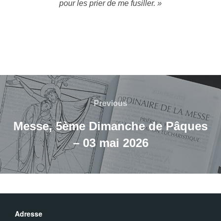
pour les prier de me fusiller. »
Navigation
Previous
Previous
de
Messe, 5ème Dimanche de Pâques
– 03 mai 2026
l’article
Adresse