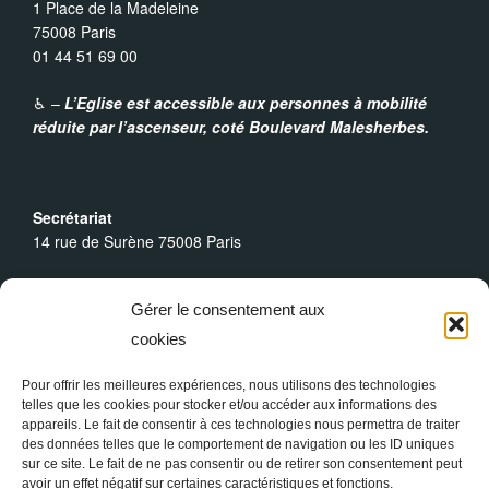
1 Place de la Madeleine
75008 Paris
01 44 51 69 00
♿︎ –
L’Eglise est accessible aux personnes à mobilité
réduite par l’ascenseur,
coté Boulevard Malesherbes.
Secrétariat
14 rue de Surène 75008 Paris
Heures d’ouverture
Gérer le consentement aux
Du lundi au dimanche : 9h30 - 19h00
cookies
Messes Dominicales
Samedi, messe à
18h
Pour offrir les meilleures expériences, nous utilisons des technologies
telles que les cookies pour stocker et/ou accéder aux informations des
Dimanche, messe à
10h30
et
18h
appareils. Le fait de consentir à ces technologies nous permettra de traiter
des données telles que le comportement de navigation ou les ID uniques
sur ce site. Le fait de ne pas consentir ou de retirer son consentement peut
avoir un effet négatif sur certaines caractéristiques et fonctions.