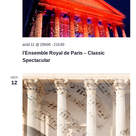
t
t
a
t
août 11 @ 20h00
-
21h30
l’Ensemble Royal de Paris – Classic
i
Spectacular
o
MER
12
n
s