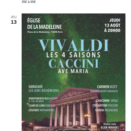
35€ à 65€
JEU
13