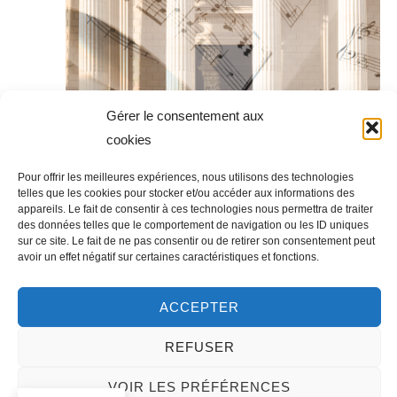
Gérer le consentement aux
cookies
Pour offrir les meilleures expériences, nous utilisons des technologies
telles que les cookies pour stocker et/ou accéder aux informations des
août 30 @ 20h15
-
21h30
appareils. Le fait de consentir à ces technologies nous permettra de traiter
St Margaret’s Westminster Abbey
des données telles que le comportement de navigation ou les ID uniques
sur ce site. Le fait de ne pas consentir ou de retirer son consentement peut
Eglise de la Madeleine Paris
Place de la Madeleine, Paris,
avoir un effet négatif sur certaines caractéristiques et fonctions.
France, France
ACCEPTER
septembre 2026
REFUSER
JEU
3
VOIR LES PRÉFÉRENCES