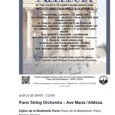
g
n
n
t
a
e
z
i
u
t
o
n
e
i
n
d
a
d
o
t
e
e
n
.
v
p
août 10 @ 20h00
-
21h30
u
Paris String Orchestra – Ave Maria / Alléluia
a
e
Eglise de la Madeleine Paris
Place de la Madeleine, Paris,
France, France