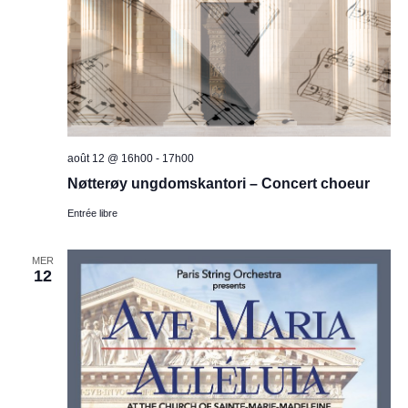
août 12 @ 16h00
-
17h00
Nøtterøy ungdomskantori – Concert choeur
Entrée libre
MER
12